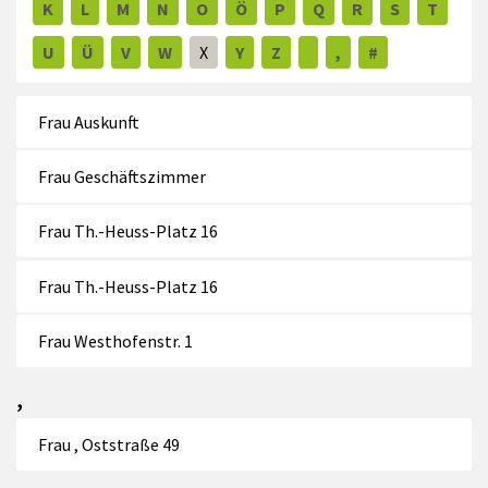
K
L
M
N
O
Ö
P
Q
R
S
T
U
Ü
V
W
X
Y
Z
,
#
Frau Auskunft
Frau Geschäftszimmer
Frau Th.-Heuss-Platz 16
Frau Th.-Heuss-Platz 16
Frau Westhofenstr. 1
,
Frau , Oststraße 49