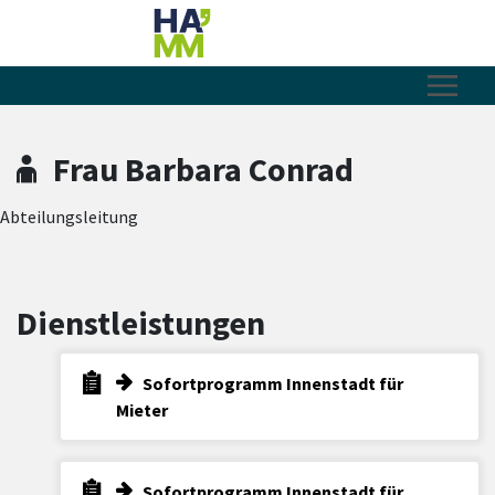
Zum Hauptinhalt springen
Zum Header
Zum Hauptinhalt
Zum Footer
Frau Barbara Conrad
Abteilungsleitung
Dienstleistungen
Sofortprogramm Innenstadt für
Mieter
Sofortprogramm Innenstadt für