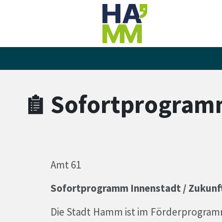
Zum Hauptinhalt springen
Zum Header
Zum Hauptinhalt
Zum Footer
Sofortprogramm
Amt 61
Sofortprogramm Innenstadt / Zukunft
Die Stadt Hamm ist im
Förderprogram