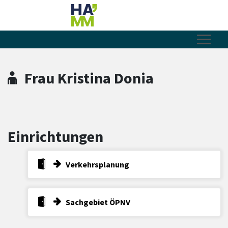
Zum Hauptinhalt springen
Zum Header
Zum Hauptinhalt
Zum Footer
Frau Kristina Donia
Einrichtungen
Verkehrsplanung
Sachgebiet ÖPNV