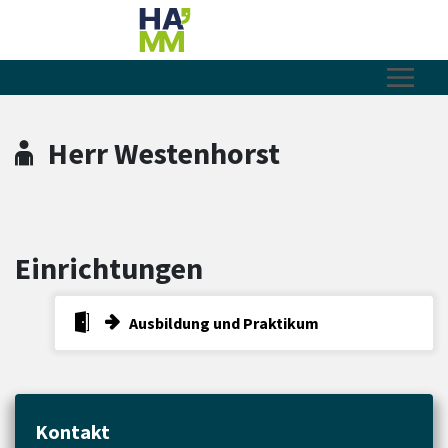
Zum Hauptinhalt springen
Zum Header
Zum Hauptinhalt
Zum Footer
Herr Westenhorst
Einrichtungen
Ausbildung und Praktikum
Kontakt