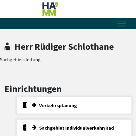
Zum Hauptinhalt springen
Zum Header
Zum Hauptinhalt
Zum Footer
Herr Rüdiger Schlothane
Sachgebietsleitung
Einrichtungen
Verkehrsplanung
Sachgebiet Individualverkehr/Rad