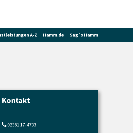
nstleistungen A-Z
Hamm.de
Sag`s Hamm
Kontakt
02381 17-4733