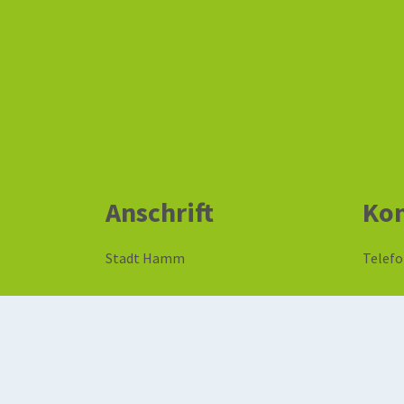
Anschrift
Kon
Stadt Hamm
Telefo
Theodor-Heuss-Platz 16
Telefa
59065 Hamm
E-Mail