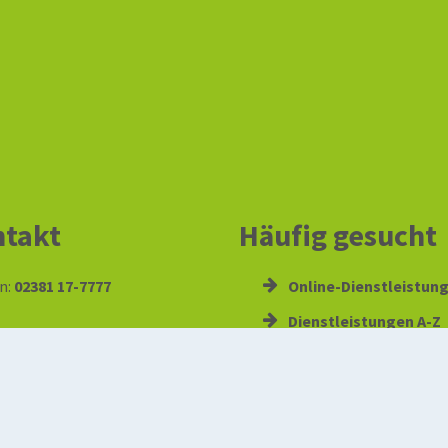
takt
Häufig gesucht
n:
02381 17-7777
Online-Dienstleistun
Dienstleistungen A-Z
x:
02381 17-2971
hamm.de
:
info@stadt.hamm.de
Sag’s Hamm