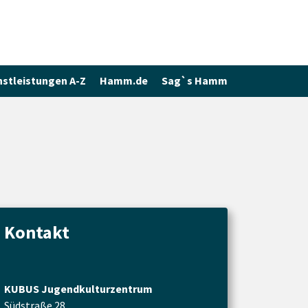
nstleistungen A-Z
Hamm.de
Sag`s Hamm
Kontakt
KUBUS Jugendkulturzentrum
Südstraße 28