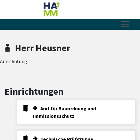
Zum Hauptinhalt springen
Zum Header
Zum Hauptinhalt
Zum Footer
Herr Heusner
Amtsleitung
Einrichtungen
Amt für Bauordnung und
Immissionsschutz
Technische Prüfgruppe