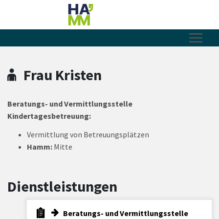
Zum Hauptinhalt springen
Zum Header
Zum Hauptinhalt
Zum Footer
Frau Kristen
Beratungs- und Vermittlungsstelle
Kindertagesbetreuung:
Vermittlung von Betreuungsplätzen
Hamm:
Mitte
Dienstleistungen
Beratungs- und Vermittlungsstelle