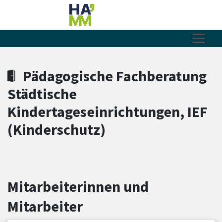
Zum Hauptinhalt springen
Zum Header
Zum Hauptinhalt
Zum Footer
Pädagogische Fachberatung
Städtische
Kindertageseinrichtungen, IEF
(Kinderschutz)
Mitarbeiterinnen und
Mitarbeiter