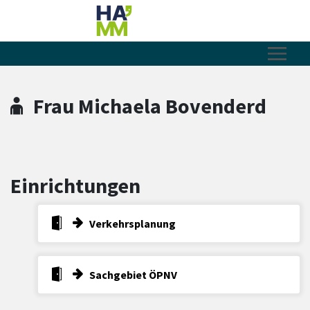
Zum Hauptinhalt springen
Zum Header
Zum Hauptinhalt
Zum Footer
Frau Michaela Bovenderd
Einrichtungen
Verkehrsplanung
Sachgebiet ÖPNV