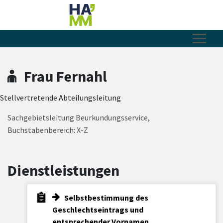
Zum Hauptinhalt springen
Zum Header
Zum Hauptinhalt
Zum Footer
Frau Fernahl
Stellvertretende Abteilungsleitung
Sachgebietsleitung Beurkundungsservice,
Buchstabenbereich: X-Z
Dienstleistungen
Selbstbestimmung des
Geschlechtseintrags und
entsprechender Vornamen