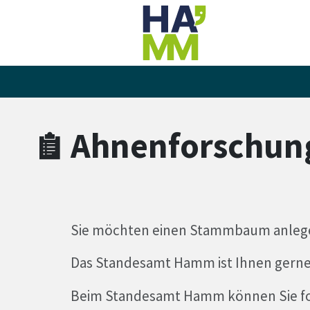
Zum Hauptinhalt springen
Zum Header
Zum Hauptinhalt
Zum Footer
Ahnenforschun
Sie möchten einen Stammbaum anlege
Das Standesamt Hamm ist Ihnen gerne d
Beim Standesamt Hamm können Sie f