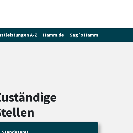
nstleistungen A-Z
Hamm.de
Sag`s Hamm
Zuständige
Stellen
Standesamt