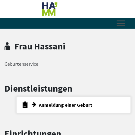
Zum Hauptinhalt springen
Zum Header
Zum Hauptinhalt
Zum Footer
Frau Hassani
Geburtenservice
Dienstleistungen
Anmeldung einer Geburt
Einrichtungen