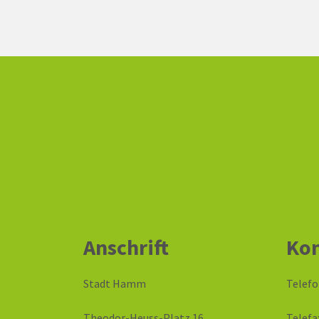
Anschrift
Kon
Stadt Hamm
Telefo
Theodor-Heuss-Platz 16
Telefa