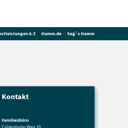
nstleistungen A-Z
Hamm.de
Sag`s Hamm
Kontakt
Familienbüro
Caldenhofer Weg 10