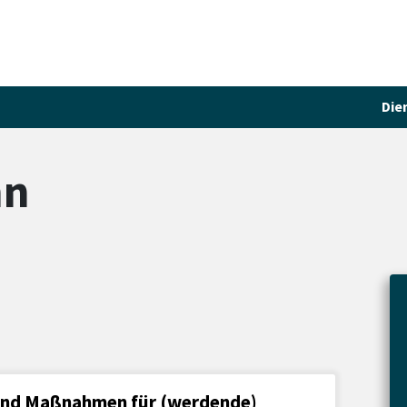
Die
nn
und Maßnahmen für (werdende)