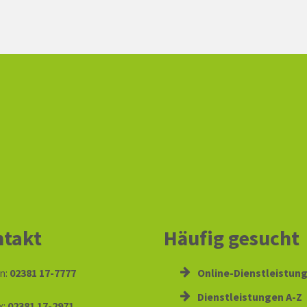
takt
Häufig gesucht
n:
02381 17-7777
Online-Dienstleistun
Dienstleistungen A-Z
x:
02381 17-2971