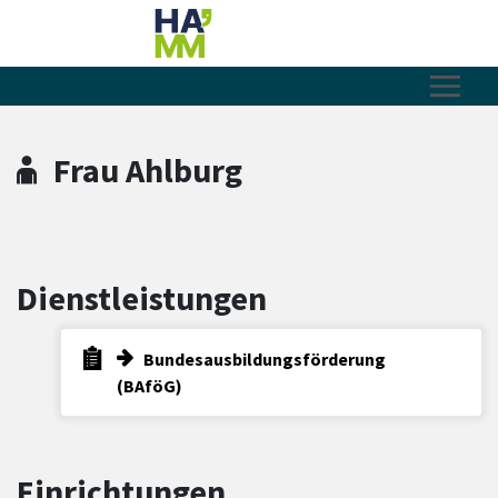
Zum Hauptinhalt springen
Zum Header
Zum Hauptinhalt
Zum Footer
Frau Ahlburg
Dienstleistungen
Bundesausbildungsförderung
(BAföG)
Einrichtungen