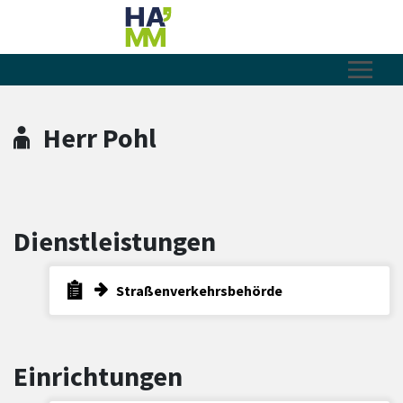
Zum Hauptinhalt springen
Zum Header
Zum Hauptinhalt
Zum Footer
Herr Pohl
Dienstleistungen
Straßenverkehrsbehörde
Einrichtungen