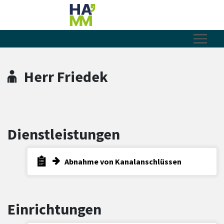
Zum Hauptinhalt springen
Zum Header
Zum Hauptinhalt
Zum Footer
Herr Friedek
Dienstleistungen
Abnahme von Kanalanschlüssen
Einrichtungen