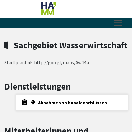
Zum Hauptinhalt springen
Zum Header
Zum Hauptinhalt
Zum Footer
Sachgebiet Wasserwirtschaft
Stadtplanlink: http://goo.gl/maps/0wfMa
Dienstleistungen
Abnahme von Kanalanschlüssen
Mitarbeiterinnen und