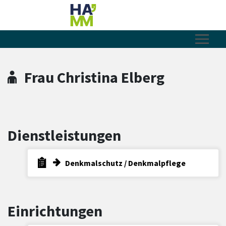
Zum Hauptinhalt springen
Zum Header
Zum Hauptinhalt
Zum Footer
Frau Christina Elberg
Dienstleistungen
Denkmalschutz / Denkmalpflege
Einrichtungen