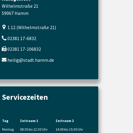
Wilhelmstraße 21
59067 Hamm
1.12 (Wilhelmstraße 21)
02381 17-6832
02381 17-106832
heilig@stadt.hamm.de
Servicezeiten
Tag
Zeitraum 1
Zeitraum 2
Montag
08:30 bis 12:30 Uhr
14:00 bis 15:30 Uhr