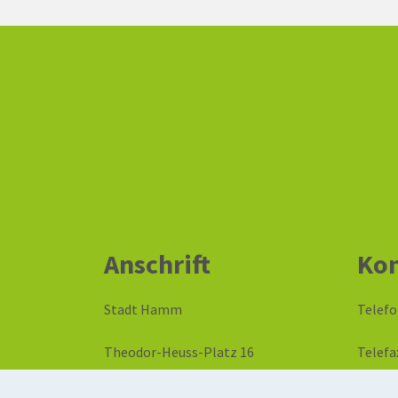
Anschrift
Kon
Stadt Hamm
Telefo
Theodor-Heuss-Platz 16
Telefa
59065 Hamm
E-Mail