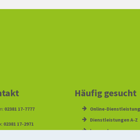
takt
Häufig gesucht
n:
02381 17-7777
Online-Dienstleistun
Dienstleistungen A-Z
x:
02381 17-2971
hamm.de
:
info@stadt.hamm.de