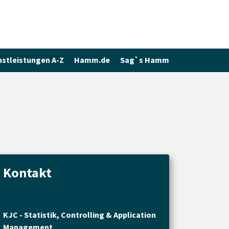
nstleistungen A-Z
Hamm.de
Sag`s Hamm
Kontakt
KJC - Statistik, Controlling & Application
Management