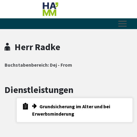
Zum Hauptinhalt springen
Zum Header
Zum Hauptinhalt
Zum Footer
Herr Radke
Buchstabenbereich: Dej - From
Dienstleistungen
Grundsicherung im Alter und bei
Erwerbsminderung