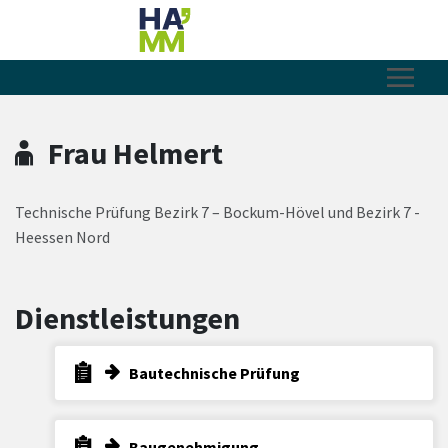
Zum Hauptinhalt springen
Zum Header
Zum Hauptinhalt
Zum Footer
Frau Helmert
Technische Prüfung Bezirk 7 – Bockum-Hövel und Bezirk 7 -
Heessen Nord
Dienstleistungen
Bautechnische Prüfung
Baugenehmigung -