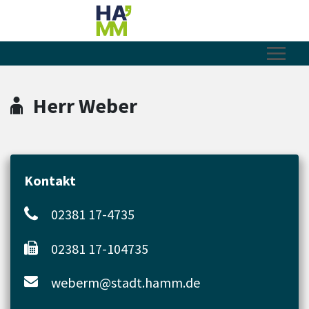
Zum Hauptinhalt springen
Zum Header
Zum Hauptinhalt
Zum Footer
Herr Weber
Kontakt
02381 17-4735
02381 17-104735
weberm@stadt.hamm.de