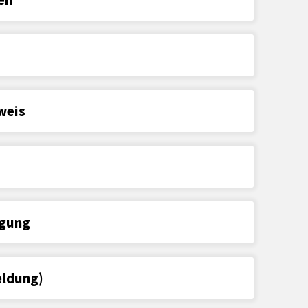
weis
igung
ldung)