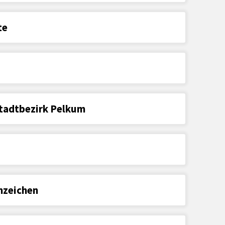
te
Stadtbezirk Pelkum
nzeichen