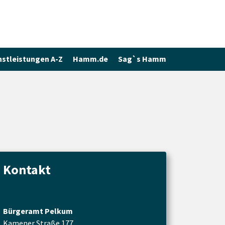
nstleistungen A-Z
Hamm.de
Sag`s Hamm
Kontakt
Bürgeramt Pelkum
Kamener Straße 177