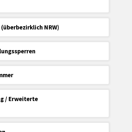
(überbezirklich NRW)
lungssperren
ummer
g / Erweiterte
en