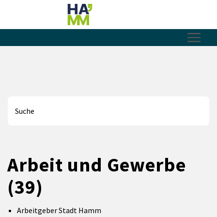
Zum Hauptinhalt springen
Zum Header
Zum Hauptinhalt
Zum Footer
Was können wir für Sie tun?
Arbeit und Gewerbe
(39)
Arbeitgeber Stadt Hamm