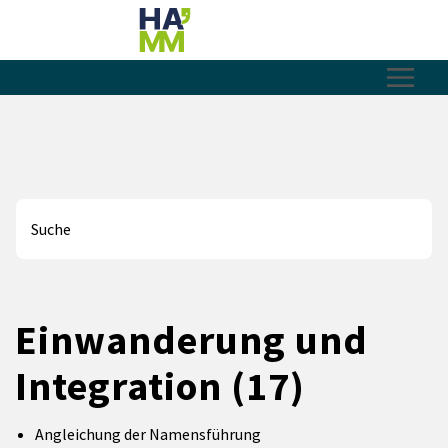
Zum Hauptinhalt springen
Zum Header
Zum Hauptinhalt
Zum Footer
Was können wir für Sie tun?
Einwanderung und
Integration
(17)
Angleichung der Namensführung