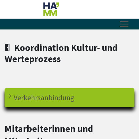
Zum Hauptinhalt springen
Zum Header
Zum Hauptinhalt
Zum Footer
Koordination Kultur- und
Werteprozess
Verkehrsanbindung
Mitarbeiterinnen und