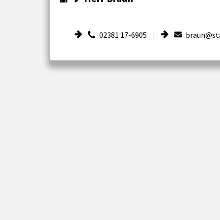
02381 17-6905
braun@st
|