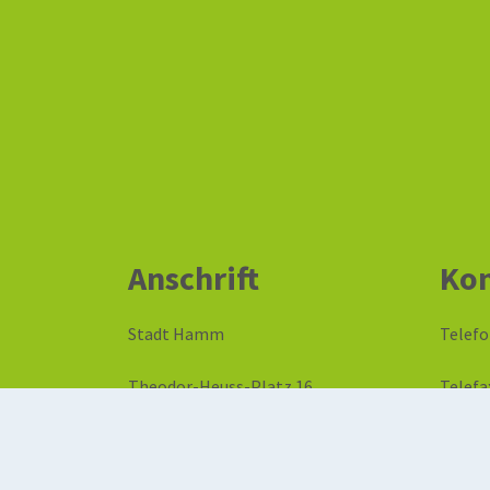
Anschrift
Kon
Stadt Hamm
Telefo
Theodor-Heuss-Platz 16
Telefa
59065 Hamm
E-Mail