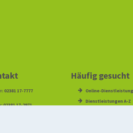
takt
Häufig gesucht
n:
02381 17-7777
Online-Dienstleistun
Dienstleistungen A-Z
x:
02381 17-2971
hamm.de
:
info@stadt.hamm.de
Sag’s Hamm