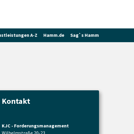
nstleistungen A-Z
Hamm.de
Sag`s Hamm
Kontakt
KJC - Forderungsmanagement
Wilhelmstraße 20-23