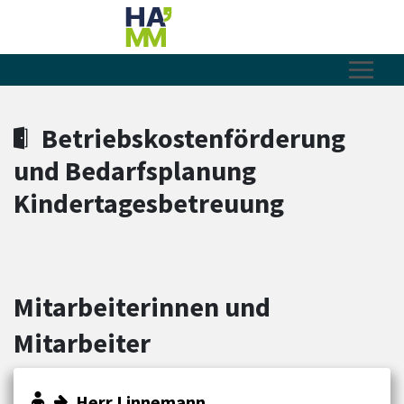
Zum Hauptinhalt springen
Zum Header
Zum Hauptinhalt
Zum Footer
Betriebskostenförderung
und Bedarfsplanung
Kindertagesbetreuung
Mitarbeiterinnen und
Mitarbeiter
Herr Linnemann