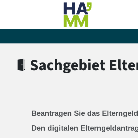
Zum Hauptinhalt springen
Zum Header
Zum Hauptinhalt
Zum Footer
Sachgebiet Elte
Beantragen Sie das Elterngel
Den digitalen Elterngeldantra