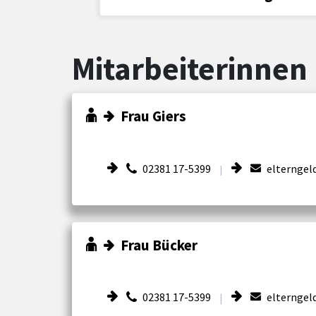
Mitarbeiterinnen 
Frau Giers
02381 17-5399
elterngel
|
Frau Bücker
02381 17-5399
elterngel
|