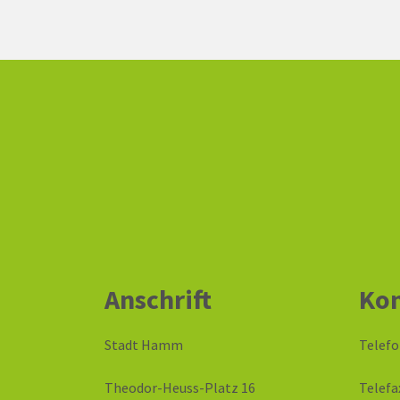
Anschrift
Kon
Stadt Hamm
Telefo
Theodor-Heuss-Platz 16
Telefa