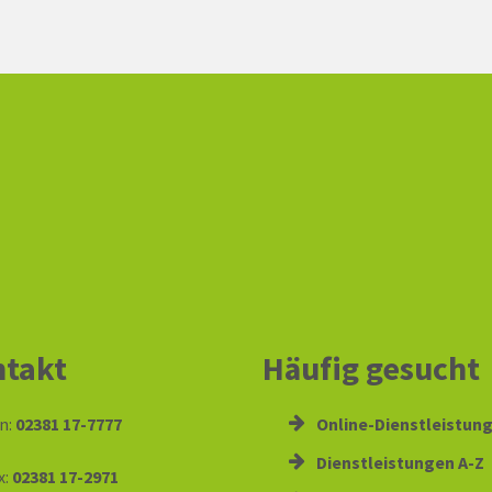
takt
Häufig gesucht
n:
02381 17-7777
Online-Dienstleistun
Dienstleistungen A-Z
x:
02381 17-2971