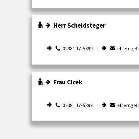
Herr Scheidsteger
02381 17-5399
elterngel
|
Frau Cicek
02381 17-5399
elterngel
|