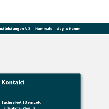
nstleistungen A-Z
Hamm.de
Sag`s Hamm
Kontakt
Sachgebiet Elterngeld
Caldenhofer Weg 10