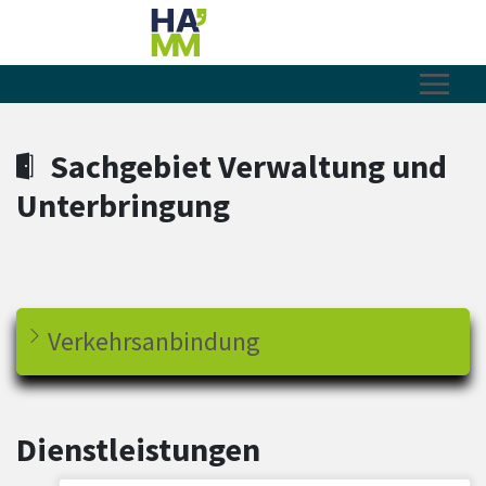
Zum Hauptinhalt springen
Zum Header
Zum Hauptinhalt
Zum Footer
Sachgebiet Verwaltung und
Unterbringung
Verkehrsanbindung
Dienstleistungen