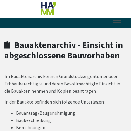
Zum Hauptinhalt springen
Zum Header
Zum Hauptinhalt
Zum Footer
Bauaktenarchiv - Einsicht in
abgeschlossene Bauvorhaben
Im Bauaktenarchiv können Grundstückseigentümer oder
Erbbauberechtigte und deren Bevollmächtigte Einsicht in
die Bauakten nehmen und Kopien beantragen.
In der Bauakte befinden sich folgende Unterlagen:
Bauantrag/Baugenehmigung
Baubeschreibung
Berechnungen: